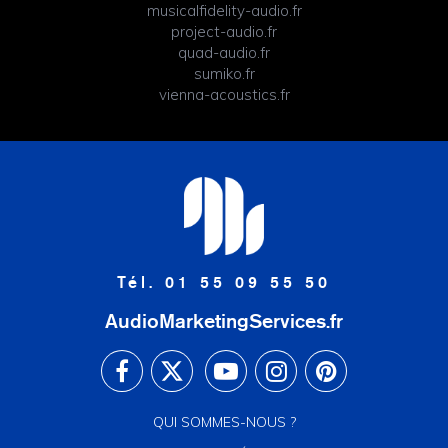
musicalfidelity-audio.fr
project-audio.fr
quad-audio.fr
sumiko.fr
vienna-acoustics.fr
Tél. 01 55 09 55 50
AudioMarketingServices.fr
QUI SOMMES-NOUS ?