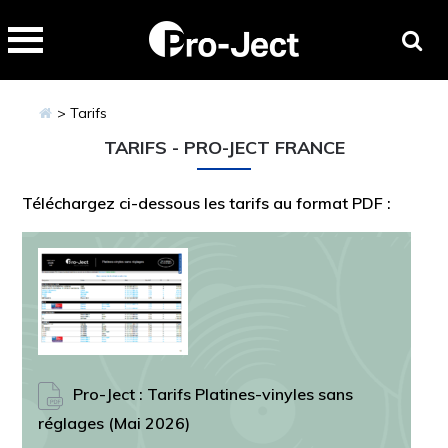
Passer
Passer
Pro-
à
au
la
contenu
Ject
navigation
principal
Audio
> Tarifs
principale
TARIFS - PRO-JECT FRANCE
Téléchargez ci-dessous les tarifs au format PDF :
Pro-Ject : Tarifs Platines-vinyles sans
réglages (Mai 2026)